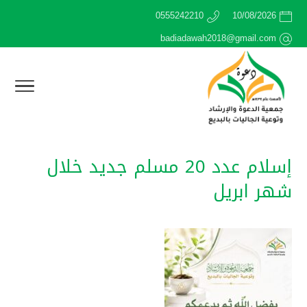
0555242210
10/08/2026
badiadawah2018@gmail.com
إسلام عدد 20 مسلم جديد خلال
شهر ابريل